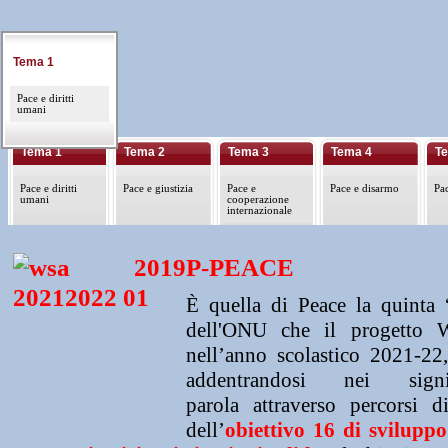
Tema 2
Tema 1
Tema 2
Tema 3
Tema 4
T
Pace e giustizia
Pace e diritti
Pace e giustizia
Pace e
Pace e disarmo
Pac
umani
cooperazione
internazionale
P-PEACE
È
quella di Peace la quinta
dell'ONU che il progetto 
nell’anno scolastico 2021-22
addentrandosi nei sign
parola
attraverso percorsi di
dell’
obiettivo 16 di sviluppo