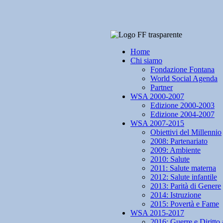
Home
Chi siamo
Fondazione Fontana
World Social Agenda
Partner
WSA 2000-2007
Edizione 2000-2003
Edizione 2004-2007
WSA 2007-2015
Obiettivi del Millennio
2008: Partenariato
2009: Ambiente
2010: Salute
2011: Salute materna
2012: Salute infantile
2013: Parità di Genere
2014: Istruzione
2015: Povertà e Fame
WSA 2015-2017
2016: Guerre e Diritto 