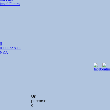
tto al Futuro
NI
NI FORZATE
ANZA
Un
percorso
di