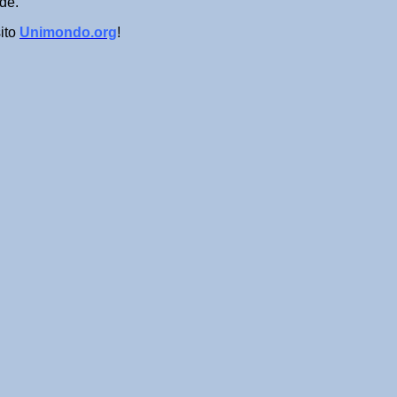
de.
sito
Unimondo.org
!