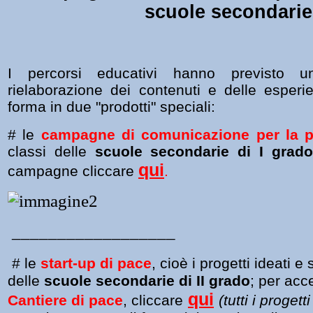
scuole secondarie
I percorsi educativi hanno previsto u
rielaborazione dei contenuti e delle esper
forma in due "prodotti" speciali:
# le
campagne di comunicazione per la 
classi delle
scuole secondarie di I grado
qui
campagne cliccare
.
__________________
# le
start-up di pace
, cioè i progetti ideati e s
delle
scuole secondarie di II grado
;
p
er acce
qui
Cantiere di pace
, cliccare
(tutti i
pro
gett