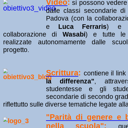
Video
:
si possono vedere q
dalle classi secondarie d
Padova (con la collaboraz
e
Luca Ferraris
)
e 
collaborazione di
Wasabi
) e tutte le
realizzate autonomamente dalle scuol
progetto.
Scrittura
:
contiene il lin
la differenza"
, attrave
studentesse e gli stude
secondarie di secondo gra
riflettutto sulle diverse tematiche legate al
"Parità di genere e 
nella scuola"
:
qu