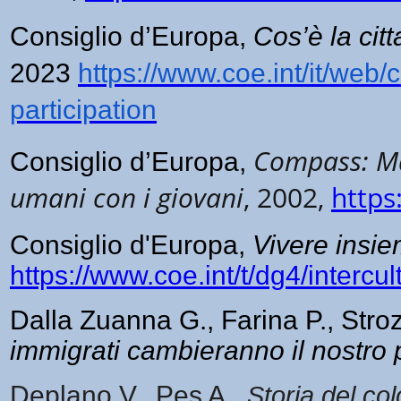
Consiglio d’Europa,
Cos’è la cit
2023
https://www.coe.int/it/web
participation
Compass: Man
Consiglio d’Europa,
umani con i giovani
, 2002,
https
Consiglio d'Europa,
Vivere insie
https://www.coe.int/t/dg4/interc
Dalla Zuanna G., Farina P., Stro
immigrati cambieranno il nostro
Deplano V., Pes A.,
Storia del col