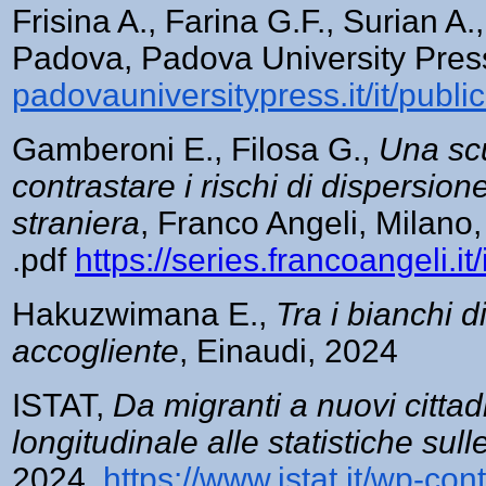
Frisina A., Farina G.F., Surian A.
Padova, Padova University Pres
padovauniversitypress.it/it/
publi
Gamberoni E., Filosa G.,
Una scu
contrastare i rischi di dispersion
straniera
, Franco Angeli, Milano
.pdf
https://series.francoangeli.
Hakuzwimana E.,
Tra i bianchi 
accogliente
, Einaudi, 2024
ISTAT,
Da migranti a nuovi cittad
longitudinale
alle statistiche sul
2024,
https://www.istat.it/wp-co