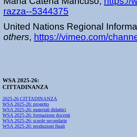
Maria Catena Mancuso,
https:/
razza--5344375
United Nations Regional Informa
others
,
https://vimeo.com/chan
WSA 2025-26:
CITTADINANZA
2025-26 CITTADINANZA
WSA 2025-26: progetto
WSA 2025-26: materiali didattici
WSA 2025-26: formazione docenti
WSA 2025-26: scuole secondarie
WSA 2025-26: produzioni finali