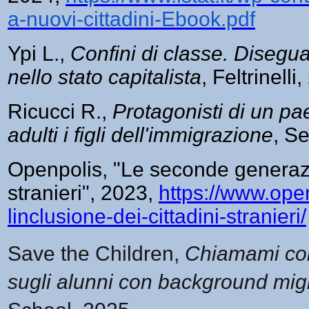
a-nuovi-cittadini-Ebook.pdf
Ypi L.,
Confini di classe. Disegu
nello stato capitalista
, Feltrinelli
Ricucci R.,
Protagonisti di un pa
adulti i figli dell'immigrazione
, S
Openpolis,
"
Le seconde generazio
stranieri"
, 2023,
https://www.open
linclusione-dei-cittadini-stranieri/
Save the Children,
Chiamami col
sugli alunni con background mig