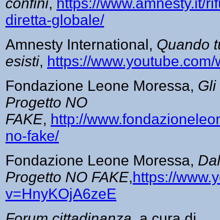
confini
,
https://www.amnesty.it/ri
diretta-globale/
Amnesty International,
Quando t
esisti
,
https://www.youtube.co
Fondazione Leone Moressa,
Gli
Progetto NO
FAKE
,
http://www.fondazioneleo
no-fake/
Fondazione Leone Moressa,
Dal
Progetto NO FAKE
,
https://www.
v=HnyKOjA6zeE
Forum cittadinanza
, a cura di