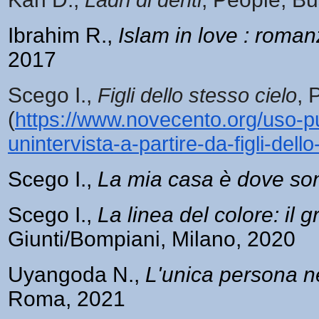
Ibrahim R.,
Islam in love : roma
2017
Scego I.,
Figli dello stesso cielo
,
(
https://www.novecento.org/
uso-pu
unintervista-a-
partire-da-figli-dell
Scego I.,
La mia casa è dove so
Scego I.,
La linea del colore: il
Giunti/Bompiani, Milano, 2020
Uyangoda N.,
L'unica persona n
Roma, 2021