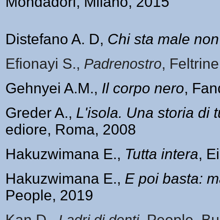
Mondadori, Milano, 2015
Distefano
A. D
,
Chi sta male non 
Efionayi S.,
Padrenostro
, Feltrine
Gehnyei A.M.,
Il corpo nero
, Fan
Greder A.,
L'isola. Una storia di tu
ediore, Roma, 2008
Hakuzwimana E.,
Tutta intera
, E
Hakuzwimana E.,
E poi basta: m
People, 2019
Kan D.,
Ladri di denti
, People,
Bu