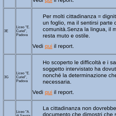
Per molti cittadinanza = dignit
un foglio, ma il sentirsi parte 
Liceo "E.
comunità.
Senza la lingua, il 
3E
Curiel",
resta muto e ostile.
Padova
Vedi 
qui
 il report.
Ho scoperto le difficoltà e i sa
soggetto 
intervistato ha dovut
Liceo "E.
nonché la 
determinazione che 
3G
Curiel",
necessaria.
Padova
Vedi 
qui
 il report.
La cittadinanza non dovrebbe
Liceo "A.
documento che dimostri 
che s
di Savoia