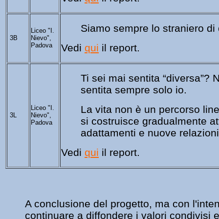
Siamo sempre lo straniero di 
Liceo "I.
3B
Nievo",
Padova
Vedi 
qui
 il report.
Ti sei mai sentita “diversa”?
N
sentita sempre solo io.
La vita non è un percorso line
Liceo "I.
3L
Nievo",
si costruisce
gradualmente att
Padova
adattamenti e 
nuove relazioni
Vedi 
qui
 il report.
A conclusione del progetto, ma con l'inte
continuare a diffondere i valori condivisi 