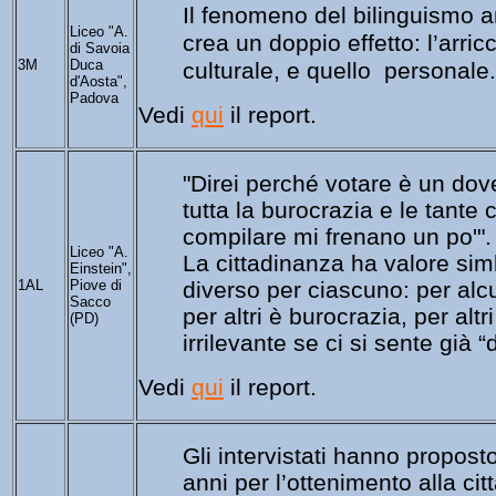
Il fenomeno del bilinguismo a
Liceo "A.
crea un doppio effetto: 
l’arric
di Savoia
3M
Duca
culturale, e quello  personale.
d'Aosta",
Padova
Vedi 
qui
 il report.
"Direi perché votare è un dover
tutta la burocrazia e le tante 
compilare mi frenano un po'".
Liceo "A.
La cittadinanza ha valore sim
Einstein",
1AL
Piove di
diverso per ciascuno: per alcu
Sacco
per altri è burocrazia, per altr
(PD)
irrilevante se ci si sente già “
Vedi 
qui
 il report.
Gli intervistati hanno proposto
anni per l’ottenimento alla ci