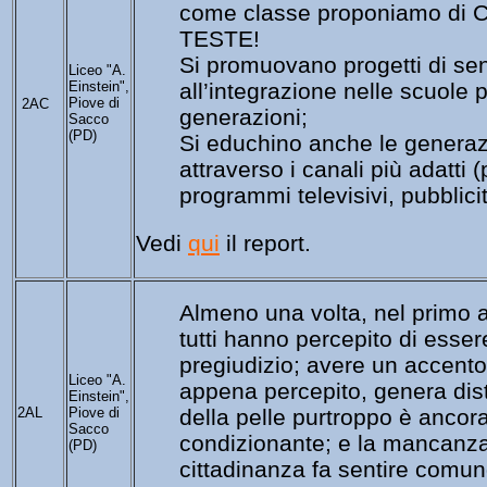
come classe proponiamo di
TESTE!
Si promuovano progetti di sen
Liceo "A.
Einstein",
all’integrazione nelle scuole p
Piove di
2AC
generazioni;
Sacco
(PD)
Si educhino anche le generaz
attraverso i canali più adatti (
programmi televisivi, pubblicit
Vedi 
qui
 il report.
Almeno una volta, nel primo a
tutti hanno percepito di esser
pregiudizio; avere un accento
Liceo "A.
appena percepito, genera dist
Einstein",
2AL
Piove di
della pelle purtroppo è ancor
Sacco
condizionante; e la mancanza
(PD)
cittadinanza fa sentire comu