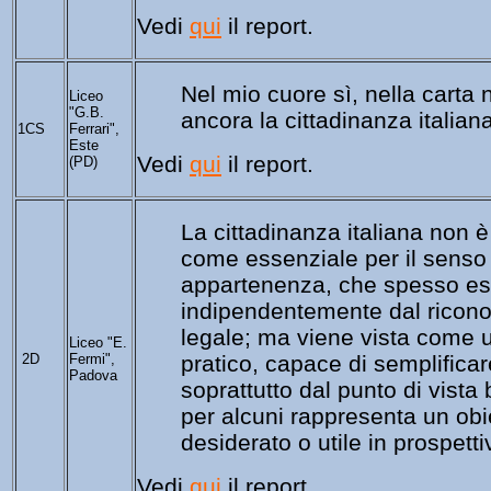
Vedi 
qui
 il report.
Nel mio cuore sì, nella carta 
Liceo
"G.B.
ancora la cittadinanza italiana
1CS
Ferrari",
Este
Vedi 
qui
 il report.
(PD)
La cittadinanza italiana non è
come essenziale per il senso 
appartenenza, che spesso esi
indipendentemente dal ricono
legale; ma viene vista come 
Liceo "E.
2D
Fermi",
pratico, capace di semplificare 
Padova
soprattutto dal punto di vista 
per alcuni rappresenta un obie
desiderato o utile in prospetti
Vedi 
qui
 il report.