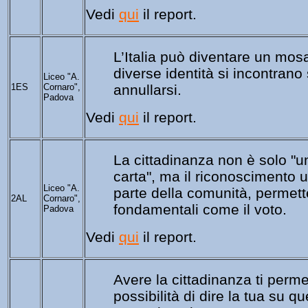
Vedi
qui
il report.
L’Italia può diventare un
mosa
diverse 
Liceo "A.
1ES
Cornaro",
annullarsi.
Padova
Vedi 
qui
 il report.
La cittadinanza non è solo "un
carta", ma il 
riconoscimento uff
Liceo "A.
parte della comunità, permetten
2AL
Cornaro",
fondamentali come il voto.
Padova
Vedi 
qui
 il report.
Avere la cittadinanza ti perme
possibilità di dire la tua su q