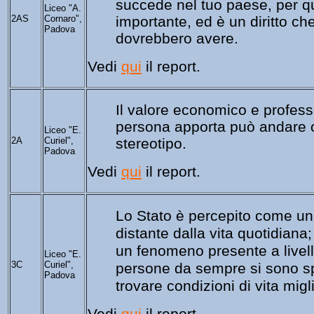
succede nel tuo paese, per qu
Liceo "A.
2AS
Cornaro",
importante, ed è un diritto che 
Padova
dovrebbero avere.
Vedi 
qui
 il report.
Il valore economico e 
profess
persona 
apporta può andare o
Liceo "E.
2A
Curiel",
stereotipo.
Padova
Vedi 
qui
 il report.
Lo Stato è 
percepito come un’i
distante dalla vita quotidiana;
un fenomeno presente a livell
Liceo "E.
3C
Curiel",
persone da sempre si sono sp
Padova
trovare condizioni di vita migli
Vedi 
qui
 il report.