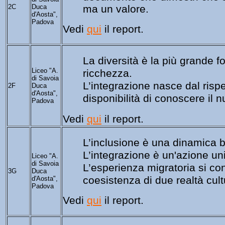
2C
Duca
ma un valore
.
d'Aosta",
Padova
Vedi 
qui
 il report.
La diversità è la più grande 
fo
Liceo "A.
ricchezza.
di Savoia
L’integrazione nasce dal rispet
2F
Duca
d'Aosta",
disponibilità di 
conoscere il n
Padova
Vedi 
qui
 il report.
L’inclusione è una dinamica bi
L’integrazione è un'azione uni
Liceo "A.
di Savoia
L’esperienza migratoria si con
3G
Duca
coesistenza di due realtà cultu
d'Aosta",
Padova
Vedi 
qui
 il report.