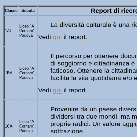
Report di ricer
Classe
Scuola
La diversità culturale è una r
Liceo "A.
1AL
Cornaro",
Padova
Vedi
qui
il report.
Il percorso per ottenere docu
di soggiorno e cittadinanza è i
Liceo "A.
faticoso. Ottenere la cittadin
1BA
Cornaro",
facilita la vita quotidiana e/o 
Padova
Vedi
qui
il report.
Pr
ovenire da un paese diverso
dividersi tra due mondi, ma mol
Liceo "A.
proprie radici. Un valore aggi
1CA
Cornaro",
sottrazione.
Padova