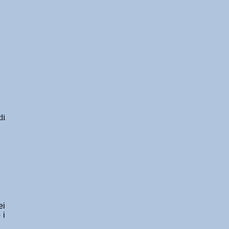
di
ei
 i