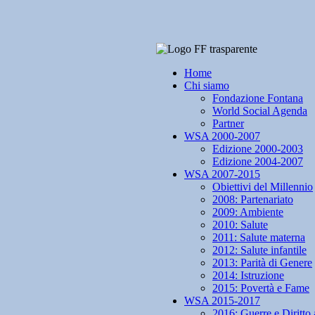
Home
Chi siamo
Fondazione Fontana
World Social Agenda
Partner
WSA 2000-2007
Edizione 2000-2003
Edizione 2004-2007
WSA 2007-2015
Obiettivi del Millennio
2008: Partenariato
2009: Ambiente
2010: Salute
2011: Salute materna
2012: Salute infantile
2013: Parità di Genere
2014: Istruzione
2015: Povertà e Fame
WSA 2015-2017
2016: Guerre e Diritto 