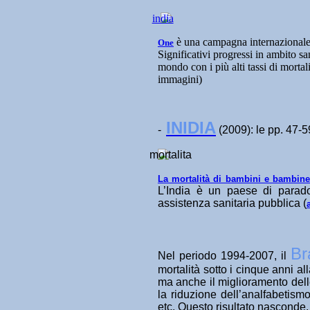
è una campagna internazionale i
One
Significativi progressi in ambito sa
mondo con i più alti tassi di mortali
immagini)
INIDIA
-
(2009): le pp. 47-5
La mortalità di bambini e bambine
L’India è un paese di parados
assistenza sanitaria pubblica (
Br
Nel periodo 1994-2007, il
mortalità sotto i cinque anni a
ma anche il miglioramento delle
la riduzione dell’analfabetism
etc. Questo risultato nasconde, p