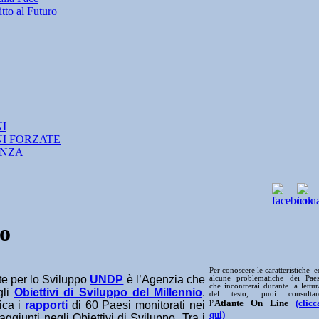
tto al Futuro
NI
NI FORZATE
ANZA
io
Per conoscere le caratteristiche e
te per lo Sviluppo
UNDP
è l’Agenzia che
alcune problematiche dei Paes
che incontrerai durante la lettur
gli
Obiettivi di Sviluppo del Millennio
.
del testo, puoi consultar
Atlante On Line
(clicc
ica i
rapporti
di 60 Paesi monitorati nei
l’
qui)
raggiunti negli Obiettivi di Sviluppo. Tra i