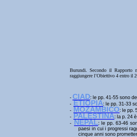
Burundi. Secondo il Rapporto naz
raggiungere l’Obiettivo 4 entro il 
CIAD
-
: le pp. 41-55 sono ded
ETIOPIA
-
: le pp. 31-33 s
MOZAMBICO
-
: le pp.
PALESTINA
-
: la p. 24 
NEPAL
-
: le pp. 63-46 son
paesi in cui i progressi rag
cinque anni sono prometten