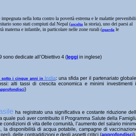
mpegnata nella lotta contro la povertà estrema e le malattie prevenibili
nitario sono stati compiuti dal Nepal (
la storia), uno dei paesi al
ascolta
tà materna e infantile, in particolare nelle zone rurali (
le
guarda
9 sono dedicate all’Obiettivo 4 (
leggi
in inglese)
India
: una sfida per il partenariato global
 sotto i cinque anni in
si: alti tassi di crescita economica e minimi investimenti 
)
approfondisci
asile
ha registrato una significativa e costante riduzione del
lla quale può aver contribuito il Programma Salute della Famigli
 condizioni di vita delle comunità, l’aumento del salario minim
o, la disponibilità di acqua potabile, campagne di vaccinazion
erò, delle contraddizioni e degli aspetti critici (
approfondisci
)