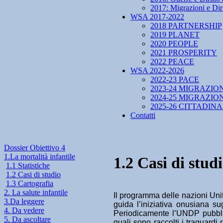
2017: Migrazioni e Diri
WSA 2017-2022
2018 PARTNERSHIP
2019 PLANET
2020 PEOPLE
2021 PROSPERITY
2022 PEACE
WSA 2022-2026
2022-23 PACE
2023-24 MIGRAZIO
2024-25 MIGRAZIO
2025-26 CITTADIN
Contatti
Dossier Obiettivo 4
1.La mortalità infantile
1.2 Casi di stud
1.1 Statistiche
1.2 Casi di studio
1.3 Cartografia
2. La salute infantile
Il programma delle nazioni Uni
3.Da leggere
guida l’iniziativa onusiana su
4. Da vedere
Periodicamente l’UNDP pubbl
5. Da ascoltare
quali sono raccolti i traguardi 