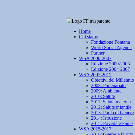
Home
Chi siamo
Fondazione Fontana
World Social Agenda
Partner
WSA 2000-2007
Edizione 2000-2003
Edizione 2004-2007
WSA 2007-2015
Obiettivi del Millennio
2008: Partenariato
2009: Ambiente
2010: Salute
2011: Salute materna
2012: Salute infantile
2013: Parità di Genere
2014: Istruzione
2015: Povertà e Fame
WSA 2015-2017
2016: Guerre e Diritto 