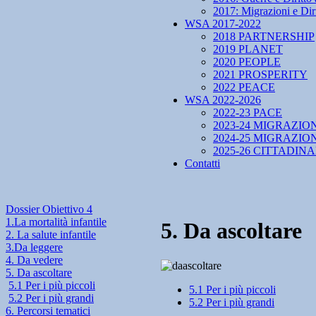
2017: Migrazioni e Diri
WSA 2017-2022
2018 PARTNERSHIP
2019 PLANET
2020 PEOPLE
2021 PROSPERITY
2022 PEACE
WSA 2022-2026
2022-23 PACE
2023-24 MIGRAZIO
2024-25 MIGRAZIO
2025-26 CITTADIN
Contatti
Dossier Obiettivo 4
1.La mortalità infantile
5. Da ascoltare
2. La salute infantile
3.Da leggere
4. Da vedere
5. Da ascoltare
5.1 Per i più piccoli
5.1 Per i più piccoli
5.2 Per i più grandi
5.2 Per i più grandi
6. Percorsi tematici