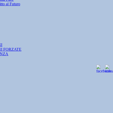
tto al Futuro
NI
NI FORZATE
ANZA