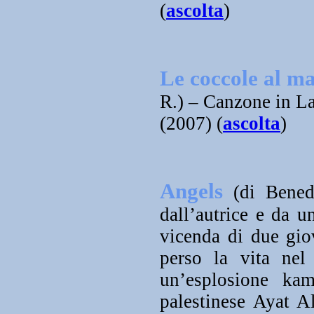
(
ascolta
)
Le coccole al ma
R.
) – Canzone in L
(2007) (
ascolta
)
Angels
(di Benede
dall’autrice e da u
vicenda di due gio
perso la vita ne
un’esplosione kam
palestinese Ayat A