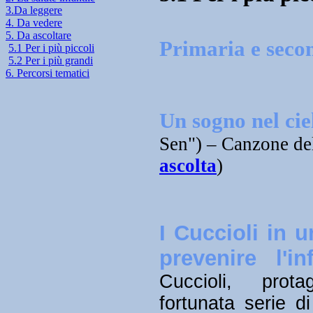
3.Da leggere
4. Da vedere
5. Da ascoltare
Primaria e seco
5.1 Per i più piccoli
5.2 Per i più grandi
6. Percorsi tematici
Un sogno nel cie
Sen") – Canzone del
ascolta
)
I Cuccioli in 
prevenire l'in
Cuccioli, prota
fortunata serie d