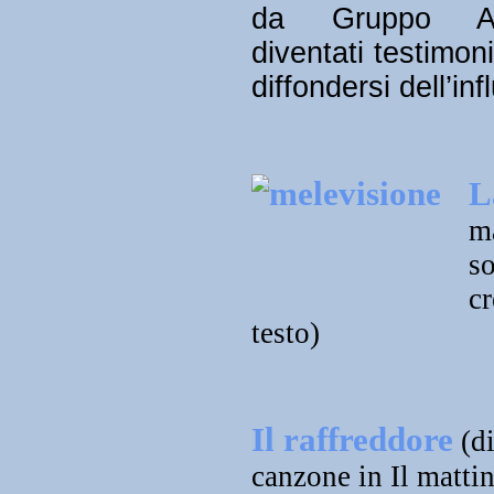
da Gruppo Al
diventati testimon
diffondersi dell’inf
L
ma
so
cr
testo)
Il raffreddore
(di
canzone in Il matti