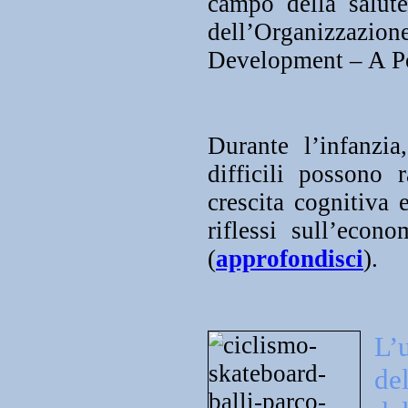
campo della salut
dell’Organizzazio
Development – A Po
Durante l’infanzia
difficili possono 
crescita cognitiva 
riflessi sull’econ
(
approfondisci
).
L
de