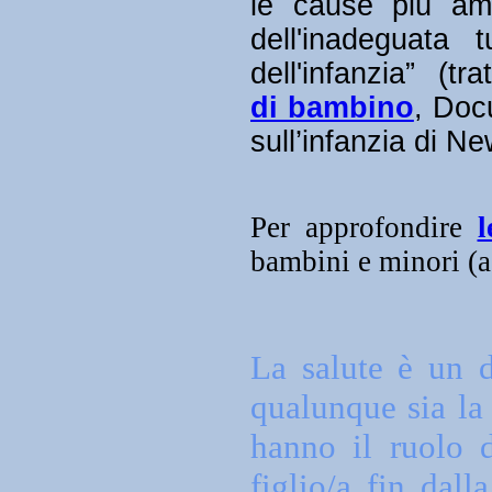
le cause più am
dell'inadeguata t
dell'infanzia” (t
di bambino
, Doc
sull’infanzia di N
Per approfondire
l
bambini e minori (a
La salute è un 
qualunque sia la 
hanno il ruolo d
figlio/a fin dall