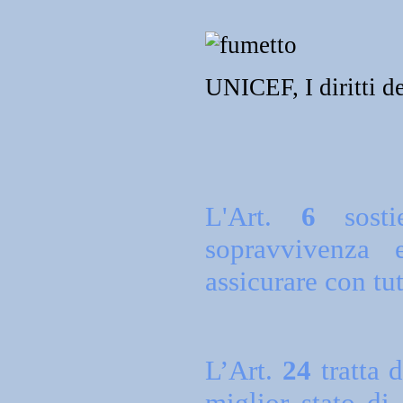
UNICEF, I diritti d
L'Art.
6
sostie
sopravvivenza 
assicurare con tut
L’Art.
24
tratta d
miglior stato di 