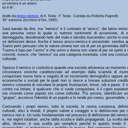
un nemico è un amico
lui è te”.
(tratto da
Amico nemico
, di A. Testa - F. Testa - Cantata da Roberta Pagnetti;
38° edizione Zecchino d’Oro, 1995)
Sarà banale da dire, ma “nemico” è il contrario di “amico”; dal latino
inimi
una persona verso la quale si nutrono sentimenti di avversione, di o
danneggiarla, desiderando farle del male e talvolta riuscendoci anche in mod
sé definizioni dense. Anche il nesso amico-nemico è ancestrale: sembra app
Siamo però persuasi che la natura umana non sia di per sé governata dall'ist
“l’uomo è lupo per l’uomo” e che uomo e donna non siano di per sé spinti a
convinti, invece, che “nemico” sia una categoria inventata, cioè una costruzi
culturale.
Spesso il nemico si costruisce quando una società attraversa un momento di 
circostanze storiche caratterizzate ad esempio dalla scarsità di risors
conquistare nuove terre a seguito di un incremento demografico oppure anc
economiche o sociali per le quali non si riesce a trovare soluzioni credibi
nemico consente di veicolare le proprie frustrazioni, timori, odi e paure. I
contro cui lottare, è qualcuno che si vuole conquistare, è il capro espiatori
sta vivendo come popolo e/o come individui. Più ancora, identificare u
“gruppo”, accresce l'identità di un popolo e lo rende più coeso, governabil
Costruendo i propri nemici, tutte le società, la nostra compresa, defini
culturali, etici e morali, il proprio valore e coraggio e si definiscono pe
nemico non è. Un ruolo fondamentale nel processo di definizione del nemico 
e, nei regimi totalitari, anche dalla scuola e dalla propaganda. La scelta 
altro, diverso: è una scelta più semplice perché in questo modo il
riconoscibile, si materializza e mobilita le masse. Nel ventennio fascista, 