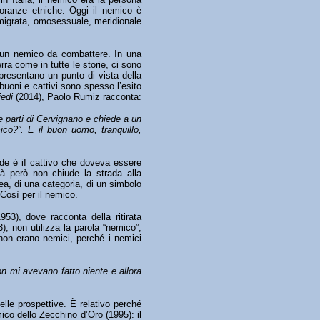
noranze etniche. Oggi il nemico è
mmigrata, omosessuale, meridionale
è un nemico da combattere. In una
rra come in tutte le storie, ci sono
ppresentano un punto di vista della
buoni e cattivi sono spesso l’esito
edi
(2014), Paolo Rumiz racconta:
le parti di Cervignano e chiede a un
co?”. E il buon uomo, tranquillo,
perde è iI cattivo che doveva essere
oltà però non chiude la strada alla
dea, di una categoria, di un simbolo
 Così per il nemico.
953), dove racconta della ritirata
), non utilizza la parola “nemico”;
i non erano nemici, perché i nemici
on mi avevano fatto niente e allora
lle prospettive. È relativo perché
ico dello Zecchino d’Oro (1995): il