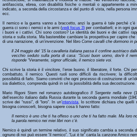
antifascista, ebrea, con disabilità fisiche o mentali o appartenente a mi
indicato, a seconda della circostanza e del punto di vista, nella persona i
ecc.
Il nemico e la guerra vanno a braccetto, anzi la guerra è tale perché c’
guerra ci sono i nemici e le armi (
vedi focus 3
)
per combatterli; e in ogni gue
i buoni e i cattivi. Chi sono costoro? Le identità dei buoni e dei cattivi ra
storia e sulla storia. Ma basterebbe cambiare la prospettiva per capire che 
di una narrazione, di un’invenzione. Nel libro
Come cavalli che dormono in pi
ll 24 maggio del ‘15 la cavalleria italiana passa il confine austriaco dal
vecchio seduto sulla porta di casa: “Scusi buon uomo, dov'è il nemi
risponde “Veramente, signor ufficiale, il nemico siete voi.
Chi scrive la storia è il vincitore, l’eroe buono, il liberatore, il forte. Chi 
combattuto, il nemico. Questi ruoli sono difficili da riscrivere; la diffic
possibilità di farlo. Siamo convinti che ogni processo di costruzione di un’i
sia dialettico, comprenda quindi in sé la possibilità della sua decostruzione.
Mario Rigoni Stern nel romanzo autobiografico
Il Sergente nella neve
(1
dell’esercito italiano dalla Russia durante la seconda guerra mondiale (1943
scrive dei “russi”, di “loro”. In un’
intervista
, lo scrittore dichiara che quell
bisogna conoscerli, bisogna sapere cosa ti hanno fatto:
Il nemico è uno che ti ha offeso o uno che ti ha fatto male. Ma loro n
la parola nemico nei miei libri non c’è.
Nemico è quindi un termine relativo, il suo significato cambia a seconda de
ognuno di noi può essere “il nemico”. “Lui è te” canta la canzone Amico nem