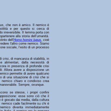
cus
, che non è amico. Il nemico è
stilità e per questo si cerca di
o irreversibile. Il lemma porta con
artenere alla storia dell’umanità.
into dell'
Homo homini lupus
, cioè
 vedere l'altro come nemico. Siamo
one sociale, l’esito di un processo
crisi, di mancanza di stabilità, in
e alimentari, dalla necessità di
ora in presenza di profonde crisi
li. Allora avere a disposizione un
l nemico permette di avere qualcuno
o di una situazione di crisi che si
n nemico chiaro e condiviso crea
e, manovrabile. Sempre, ovunque.
scono se stesse, i propri confini
r opposizione: esse sono ciò che il
è giocato dai media, dalla cultura
del nemico cade facilmente su chi è
 nemico diventa immediatamente
in Italia, il nemico era la persona