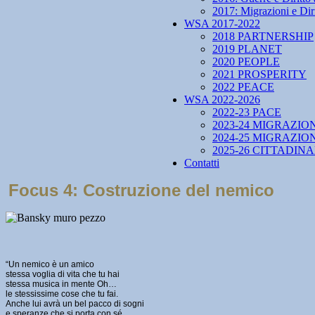
2017: Migrazioni e Diri
WSA 2017-2022
2018 PARTNERSHIP
2019 PLANET
2020 PEOPLE
2021 PROSPERITY
2022 PEACE
WSA 2022-2026
2022-23 PACE
2023-24 MIGRAZIO
2024-25 MIGRAZIO
2025-26 CITTADIN
Contatti
Focus 4: Costruzione del nemico
“Un nemico è un amico
stessa voglia di vita che tu hai
stessa musica in mente Oh…
le stessissime cose che tu fai.
Anche lui avrà un bel pacco di sogni
e speranze che si porta con sé,