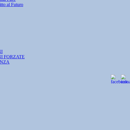
tto al Futuro
NI
NI FORZATE
ANZA