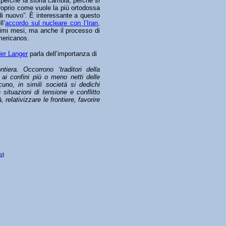
 perché la storia cambia, perché si
proprio come vuole la più ortodossa
e di nuovo”. È interessante a questo
l’
accordo sul nucleare con l’Iran,
timi mesi, ma anche il processo di
mericanos.
er Langer
parla dell’importanza di
ntiera. Occorrono ‘traditori della
 ai confini più o meno netti delle
uno, in simili società si dedichi
 situazioni di tensione e conflitto
relativizzare le frontiere, favorire
rg
)