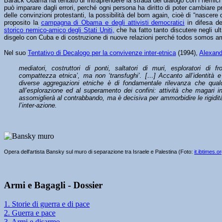
Barack Obama ha tentato di intraprendere la strada del dialogo con i nemici
può imparare dagli errori, perché ogni persona ha diritto di poter cambiare 
delle convinzioni protestanti, la possibilità del born again, cioè di “nascer
proposito la
campagna di Obama e degli attivisti democratici
in difesa del
storico nemico-amico degli Stati Uniti
,
che ha fatto tanto discutere negli ul
disgelo con Cuba e di costruzione di nuove relazioni perché todos somos a
Nel suo
Tentativo di Decalogo per la convivenze inter-etnica
(1994),
Alexand
mediatori, costruttori di ponti, saltatori di muri, esploratori di fro
compattezza etnica’, ma non ‘transfughi’. […] Accanto all’identità e
diverse aggregazioni etniche è di fondamentale rilevanza che qualc
all’esplorazione ed al superamento dei confini: attività che magari in
assomiglierà al contrabbando, ma è decisiva per ammorbidire le rigidità, 
l’inter-azione.
Opera dell'artista Bansky sul muro di separazione tra Israele e Palestina (Foto:
it.ibtimes.o
Armi e Bagagli - Dossier
1. Storie di guerra e di pace
2. Guerra e pace
3. Armi e disarmo