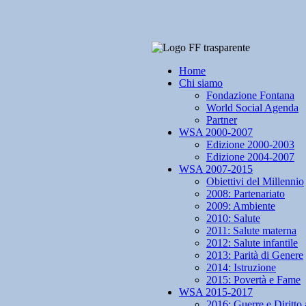
Home
Chi siamo
Fondazione Fontana
World Social Agenda
Partner
WSA 2000-2007
Edizione 2000-2003
Edizione 2004-2007
WSA 2007-2015
Obiettivi del Millennio
2008: Partenariato
2009: Ambiente
2010: Salute
2011: Salute materna
2012: Salute infantile
2013: Parità di Genere
2014: Istruzione
2015: Povertà e Fame
WSA 2015-2017
2016: Guerre e Diritto 