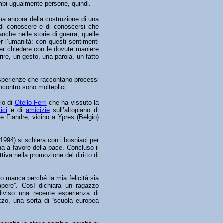
mbi ugualmente persone, quindi.
ima ancora della costruzione di una
à di conoscere e di conoscersi che
anche nelle storie di guerra, quelle
per l’umanità: con questi sentimenti
per chiedere con le dovute maniere
re, un gesto, una parola, un fatto
 esperienze che raccontano processi
incontro sono molteplici.
rio di
Otello Ferri
che ha vissuto la
ici
e di
amicizie
sull’altopiano di
le Fiandre, vicino a Ypres (Belgio)
-1994) si schiera con i bosniaci per
gna a favore della pace. Concluso il
ttiva nella promozione del diritto di
co manca perché la mia felicità sia
apere”. Così dichiara un ragazzo
iviso una recente esperienza di
zzo, una sorta di “scuola europea