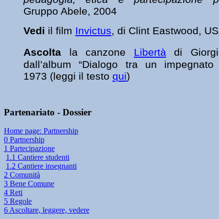
Gruppo Abele, 2004
Vedi
il film
Invictus
, di
Clint Eastwood, U
Ascolta
la canzone
Libertà
di Giorgi
dall’album “Dialogo tra un impegnat
1973
(leggi il testo
qui
)
Partenariato - Dossier
Home page: Partnership
0 Partnership
1 Partecipazione
1.1 Cantiere studenti
1.2 Cantiere insegnanti
2 Comunità
3 Bene Comune
4 Reti
5 Regole
6 Ascoltare, leggere, vedere