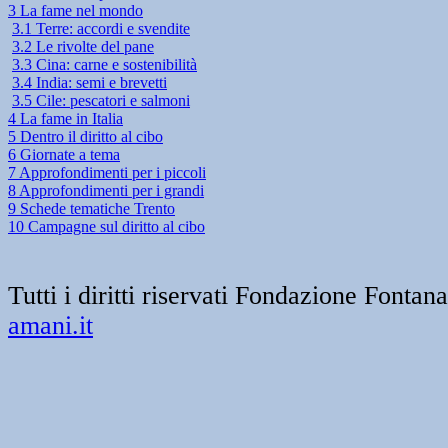
3 La fame nel mondo
3.1 Terre: accordi e svendite
3.2 Le rivolte del pane
3.3 Cina: carne e sostenibilità
3.4 India: semi e brevetti
3.5 Cile: pescatori e salmoni
4 La fame in Italia
5 Dentro il diritto al cibo
6 Giornate a tema
7 Approfondimenti per i piccoli
8 Approfondimenti per i grandi
9 Schede tematiche Trento
10 Campagne sul diritto al cibo
Tutti i diritti riservati Fondazione Font
amani.it