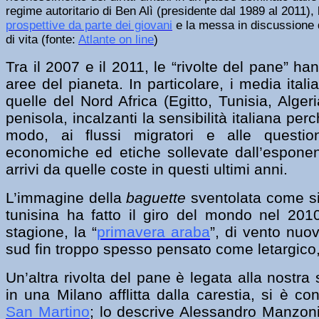
regime autoritario di Ben Alì (presidente dal 1989 al 2011),
prospettive da parte dei giovani
e la messa in discussione d
di vita (fonte:
Atlante on line
)
Tra il 2007 e il 2011, le “rivolte del pane” h
aree del pianeta. In particolare, i media ital
quelle del Nord Africa (Egitto, Tunisia, Algeri
penisola, incalzanti la sensibilità italiana per
modo, ai flussi migratori e alle questioni
economiche ed etiche sollevate dall’espone
arrivi da quelle coste in questi ultimi anni.
L’immagine della
baguette
sventolata come si
tunisina ha fatto il giro del mondo nel 2010
stagione, la “
primavera araba
”, di vento nuo
sud fin troppo spesso pensato come letargico
Un’altra rivolta del pane è legata alla nostra 
in una Milano afflitta dalla carestia, si è c
San Martino
; lo descrive Alessandro Manzon