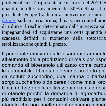
problematica si è ripresentata con forza nel 2010 e
quando, un ulteriore aumento del 50% del mais, ha c
presidente Felipe Calderón a intervenire creando 
futures
sulla materia prima, il mais, per controllarn
di
ridurre il rischio
determinato dall’incertezza sul
impegnandosi ad acquistarne una certa quantità
scadenza definiti al momento della sottoscri
stabilizzandone quindi il prezzo.
Il principale motivo di tale esagerato aument
all’aumento della produzione di mais per risp
domanda di bioetanolo utilizzato come carbur
le automobili. Il bioetanolo viene prodotto pr
da colture zuccherine, quali canna e barba
sorgo zuccherino o da cereali come mais, orzo
Uniti, un terzo delle coltivazioni di mais è des
di etanolo perché la domanda di agrocarbura
più redditizio per i contadini coltivare piant
etanolo che non quelle per il consumo aliment