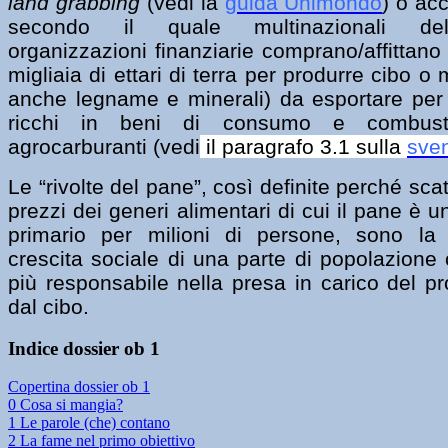
land grabbing
(vedi la
guida Unimondo
) o ac
secondo il quale multinazionali del
organizzazioni finanziarie comprano/affittano
migliaia di ettari di terra per produrre cibo o 
anche legname e minerali) da esportare per 
ricchi in beni di consumo e combustib
agrocarburanti (vedi
il
paragrafo 3.1
sulla
sven
Le “rivolte del pane”, così definite perché sca
prezzi dei generi alimentari di cui il pane è 
primario per milioni di persone, sono la 
crescita sociale di una parte di popolazione
più responsabile nella presa in carico del pro
dal cibo.
Indice dossier ob 1
Copertina dossier ob 1
0 Cosa si mangia?
1 Le parole (che) contano
2 La fame nel primo obiettivo