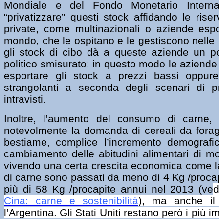
Mondiale e del Fondo Monetario Interna
“privatizzare” questi stock affidando le rise
private, come multinazionali o aziende espor
mondo, che le ospitano e le gestiscono nelle l
gli stock di cibo dà a queste aziende un p
politico smisurato: in questo modo le aziend
esportare gli stock a prezzi bassi oppure
strangolanti a seconda degli scenari di p
intravisti.
Inoltre, l’aumento del consumo di carne,
notevolmente la domanda di cereali da foragg
bestiame, complice l’incremento demografic
cambiamento delle abitudini alimentari di mo
vivendo una certa crescita economica come la
di carne sono passati da meno di 4 Kg /proca
più di 58 Kg /procapite annui nel 2013 (ve
d
Cina: carne e sostenibilità
), ma anche il 
l’Argentina. Gli Stati Uniti restano però i più 