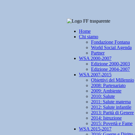
Home
Chi siamo
Fondazione Fontana
World Social Agenda
Partner
WSA 2000-2007
Edizione 2000-2003
Edizione 2004-2007
WSA 2007-2015
Obiettivi del Millennio
2008: Partenariato
2009: Ambiente
2010: Salute
2011: Salute materna
2012: Salute infantile
2013: Parità di Genere
2014: Istruzione
2015: Povertà e Fame
WSA 2015-2017
2016: Guerre e Diritto 