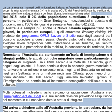
La carta mostra i numeri dell’immigrazione italiana in Australia rispetto al totale dalla p
scopri le migrazioni in entrata (IN) e in uscita (OUT) dai Paesi dell’Oceania, verificando 
immigrati e l’intensità quantitativa dei flussi (fonte: iom.int/world-migration).
Nel 2015, solo il 2% della popolazione australiana è emigrato all
persone, in particolare in Gran Bretagna.
I neozelandesi si spostano di p
ottocento mila, l’80% dei quali è presente in Australia (642.271).
L’Australia e sempre più anche la Nuova Zelanda rappresentano terre 
giovani, in particolare europei,
i quali attraverso
Working Holiday Vi
prodotto del
programma OPUS Lavoro e Studio
nato dagli accordi tra l
possono accedere a questi paesi. Questo visto, della durata di dodici
svolgere lavori temporanei nella ristorazione e nel turismo, nei servizi 
programma è la promozione della mobilità, la conoscenza del territorio, lo st
Nonostante l’Australia sia storicamente un’isola di immigrazione e di
rifugiati politici, le attuali politiche migratorie sono particolarmente r
categorie di migranti.
Tra il XVIII secolo e la metà del XX secolo, giunse
seguiti dagli asiatici. Il flusso continuò dopo la seconda guerra mondiale con
ne arrivarono un milione e seicento mila; negli anni Sessanta un milione
negli anni Settanta; oltre un milione negli anni Ottanta; poco meno di un
primo decennio del XXI secolo. Oggi arrivano lavoratori, giovani stu
L’immigrazione ha contribuito all’incremento demografico dell’isola e al 
culturale.
Molti potenziali richiedenti asilo cercano di raggiungere l’Australia irr
l’
Immigration Act
del 1958
e le sue recenti revisioni prevedono l’espulsion
nel momento in cui non viene dato lo status di rifugiato.
Chi arriva a chiedere asilo all’Australia proviene, in particolare, da Ir
Giunge via mare attraverso l’Indonesia e quando intercettato, se non respint