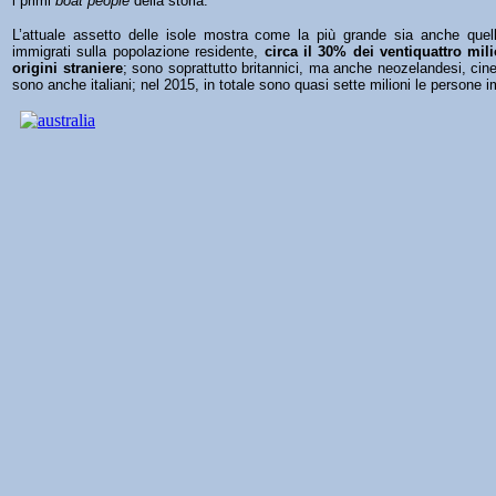
i primi
boat people
della storia.
L’attuale assetto delle isole mostra come la più grande sia anche quell
immigrati sulla popolazione residente,
circa il 30% dei ventiquattro mili
origini straniere
; sono soprattutto britannici, ma anche neozelandesi, cine
sono anche italiani; nel 2015, in totale sono quasi sette milioni le persone 