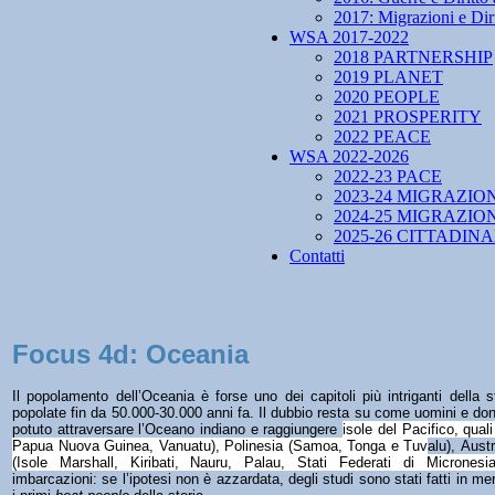
2017: Migrazioni e Diri
WSA 2017-2022
2018 PARTNERSHIP
2019 PLANET
2020 PEOPLE
2021 PROSPERITY
2022 PEACE
WSA 2022-2026
2022-23 PACE
2023-24 MIGRAZIO
2024-25 MIGRAZIO
2025-26 CITTADIN
Contatti
Focus 4d: Oceania
Il popolamento dell’Oceania è forse uno dei capitoli più intriganti della 
popolate fin da 50.000-30.000 anni fa. Il dubbio resta su come uomini e d
potuto attraversare l’Oceano indiano e raggiungere
isole del Pacifico, qual
Papua Nuova Guinea, Vanuatu), Polinesia (Samoa, Tonga e Tuv
alu), Aust
(Isole Marshall, Kiribati, Nauru, Palau, Stati Federati di Micronesia
imbarcazioni: se l’ipotesi non è azzardata, degli studi sono stati fatti in me