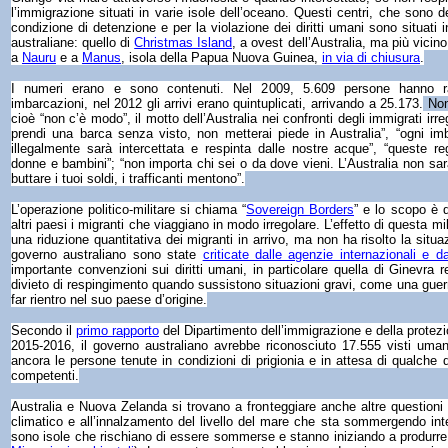
l’immigrazione situati in varie isole dell’oceano. Questi centri, che sono de
condizione di detenzione e per la violazione dei diritti umani sono situati 
australiane: quello di
Christmas Island
, a ovest dell’Australia, ma più vicin
a
Nauru
e a
Manus
, isola della Papua Nuova Guinea,
in via di chiusura
.
I numeri erano e sono contenuti. Nel 2009, 5.609 persone hanno rag
imbarcazioni, nel 2012 gli arrivi erano quintuplicati, arrivando a 25.173.
Non
cioè “non c’è modo”, il motto dell’Australia nei confronti degli immigrati irr
prendi una barca senza visto, non metterai piede in Australia”, “ogni im
illegalmente sarà intercettata e respinta dalle nostre acque”, “queste r
donne e bambini”; “non importa chi sei o da dove vieni. L’Australia non sarà
buttare i tuoi soldi, i trafficanti mentono”.
L’operazione politico-militare si chiama “
Sovereign Borders
” e lo scopo è q
altri paesi i migranti che viaggiano in modo irregolare. L’effetto di questa mi
una riduzione quantitativa dei migranti in arrivo, ma non ha risolto la situaz
governo australiano sono state
criticate dalle agenzie internazionali e d
importante convenzioni sui diritti umani, in particolare quella di Ginevra rel
divieto di respingimento quando sussistono situazioni gravi, come una guerra
far rientro nel suo paese d’origine.
Secondo il
primo rapporto
del Dipartimento dell’immigrazione e della protezio
2015-2016, il governo australiano avrebbe riconosciuto 17.555 visti umanit
ancora le persone tenute in condizioni di prigionia e in attesa di qualche d
competenti.
Australia e Nuova Zelanda si trovano a fronteggiare anche altre questioni
climatico e all’innalzamento del livello del mare che sta sommergendo int
sono isole che rischiano di essere sommerse e stanno iniziando a produrre m