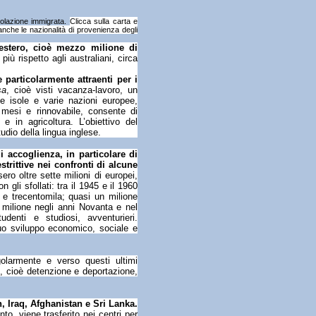
opolazione immigrata.
Clicca sulla carta e
anche le nazionalità di provenienza degli
’estero, cioè mezzo milione di
iù rispetto agli australiani, circa
particolarmente attraenti per i
sa
, cioè visti vacanza-lavoro, un
e isole e varie nazioni europee,
 mesi e rinnovabile, consente di
e in agricoltura. L’obiettivo del
udio della lingua inglese.
 accoglienza, in particolare di
estrittive nei confronti di alcune
ro oltre sette milioni di europei,
 gli sfollati: tra il 1945 e il 1960
 e trecentomila; quasi un milione
 milione negli anni Novanta e nel
denti e studiosi, avventurieri.
suo sviluppo economico, sociale e
egolarmente e verso questi ultimi
e, cioè detenzione e deportazione,
an, Iraq, Afghanistan e Sri Lanka.
o, viene trasferito nei centri per