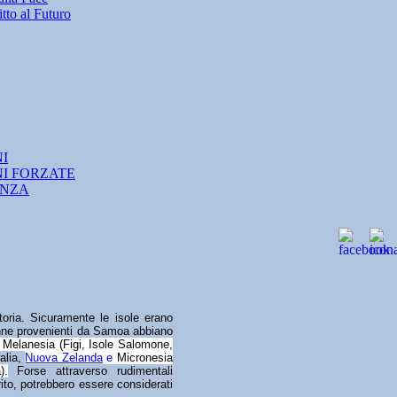
tto al Futuro
NI
NI FORZATE
ANZA
storia. Sicuramente le isole erano
onne provenienti da Samoa abbiano
i Melanesia (Figi, Isole Salomone,
ralia,
Nuova Zelanda
e
Micronesia
).
Forse attraverso rudimentali
rito, potrebbero essere considerati