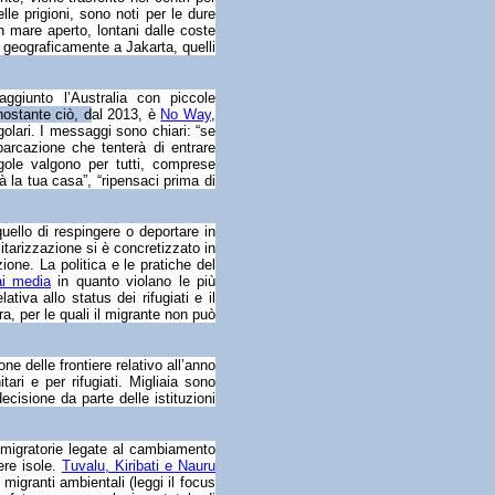
lle prigioni, sono noti per le dure
in mare aperto, lontani dalle coste
o geograficamente a Jakarta, quelli
giunto l’Australia con piccole
ostante ciò, d
al 2013, è
No Way
,
egolari. I messaggi sono chiari: “se
barcazione che tenterà di entrare
egole valgono per tutti, comprese
 la tua casa”, “ripensaci prima di
uello di respingere o deportare in
litarizzazione si è concretizzato in
ione. La politica e le pratiche del
ai media
in quanto violano le più
ativa allo status dei rifugiati e il
, per le quali il migrante non può
ne delle frontiere relativo all’anno
ari e per rifugiati. Migliaia sono
ecisione da parte delle istituzioni
 migratorie legate al cambiamento
ere isole.
Tuvalu, Kiribati e Nauru
igranti ambientali (leggi il focus