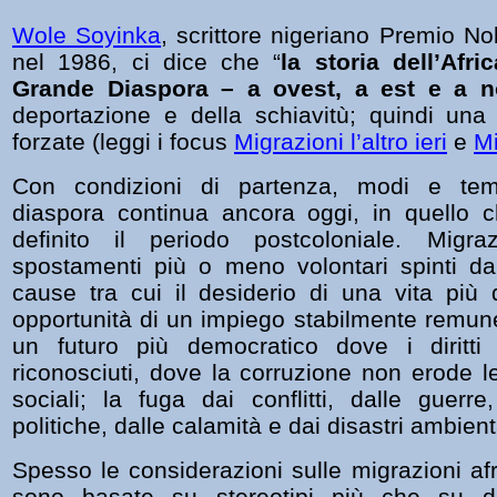
Wole Soyinka
, scrittore nigeriano Premio Nob
nel 1986, ci dice che “
la storia dell’Afri
Grande Diaspora – a ovest, a est e a n
deportazione e della schiavitù; quindi una 
forzate (leggi i focus
Migrazioni l’altro ieri
e
Mi
Con condizioni di partenza, modi e tempi
diaspora continua ancora oggi, in quello 
definito il periodo postcoloniale. Mig
spostamenti più o meno volontari spinti da
cause tra cui il desiderio di una vita più 
opportunità di un impiego stabilmente remune
un futuro più democratico dove i diritti
riconosciuti, dove la corruzione non erode l
sociali; la fuga dai conflitti, dalle guerre
politiche, dalle calamità e dai disastri ambient
Spesso le considerazioni sulle migrazioni af
sono basate su stereotipi più che su da